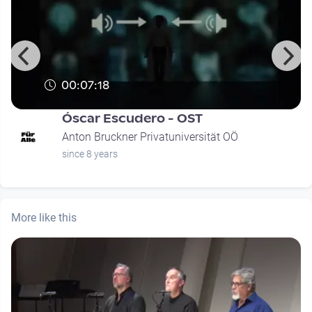
00:07:18
Óscar Escudero - OST
Anton Bruckner Privatuniversität OÖ
since 8 years
More like this