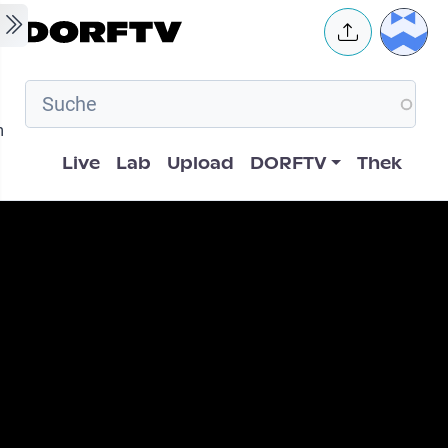
Skip to main content
User 
m
Hauptnavigation
Live
Lab
Upload
DORFTV
Thek