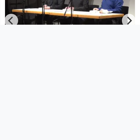
00:06:20
Jorge Villaslada Durán - Memories
Anton Bruckner Privatuniversität OÖ
since 6 years 6 months
Footer 1
Charta für Community Fernsehen in Österreich
Datenschutzerklärung
Gesetze im Rundfunkbereich
Grundsätze der Programmgestaltung
Jugendschutzerklärung