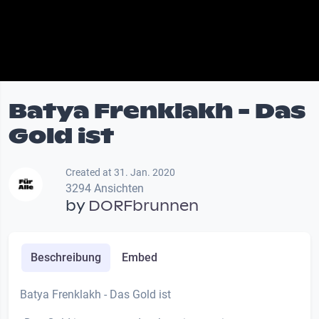
Batya Frenklakh - Das
Gold ist
Created at 31. Jan. 2020
3294 Ansichten
by
DORFbrunnen
Beschreibung
Embed
Batya Frenklakh - Das Gold ist