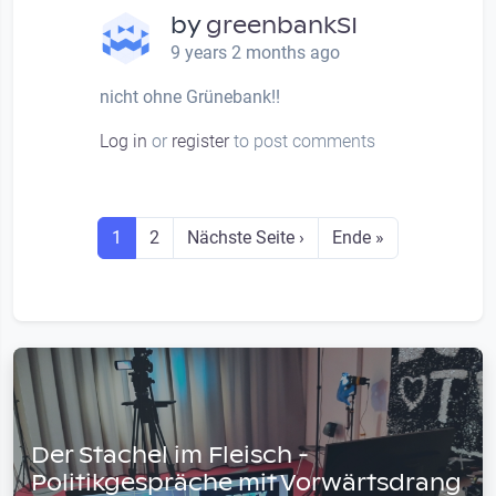
by
greenbankSI
9 years 2 months ago
nicht ohne Grünebank!!
Log in
or
register
to post comments
Seitennummerierung
Seite
Seite
Next page
Last page
1
2
Nächste Seite ›
Ende »
Der Stachel im Fleisch -
Politikgespräche mit Vorwärtsdrang