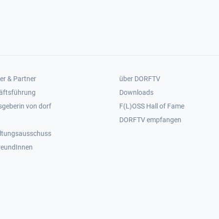
er 2
Footer 3
er & Partner
über DORFTV
äftsführung
Downloads
geberin von dorf
F(L)OSS Hall of Fame
Footer 4
DORFTV empfangen
ltungsausschuss
reundInnen