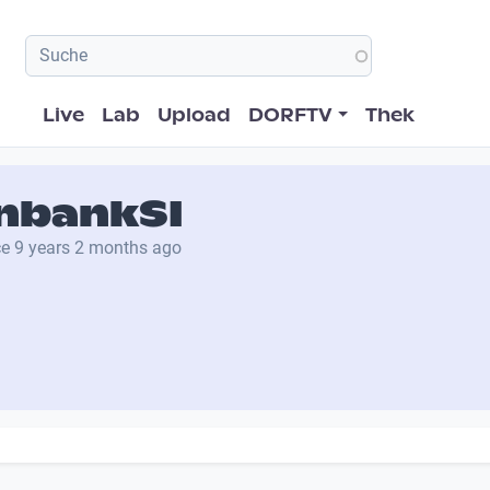
Hauptnavigation
Live
Lab
Upload
DORFTV
Thek
nbankSI
ce
9 years 2 months ago