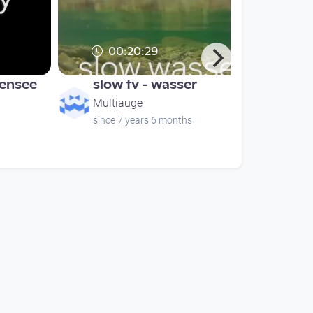
00:20:29
bensee
slow tv - wasser
Multiauge
since 7 years 6 months
00:20:29