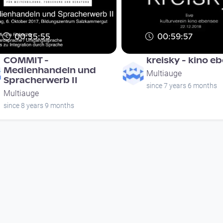
00:35:55
00:59:57
COMMIT -
kreisky - kino e
Medienhandeln und
Multiauge
Spracherwerb II
since 7 years 6 months
Multiauge
since 8 years 9 months
00:35:55
00:59:57