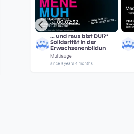
00:02:52
h-
... und raus bist DU!?*
Quartett -
Solidarität in der
tian Kloy
Erwachsenenbildun
Multiauge
nths
since 9 years 4 months
Mehr vom User
00:02:52