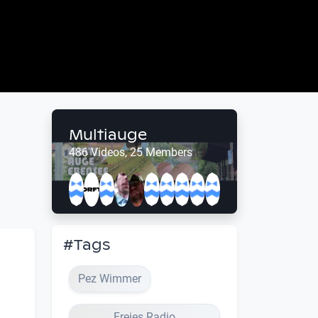
Multiauge
486 Videos, 25 Members
#Tags
Pez Wimmer
Freies Radio