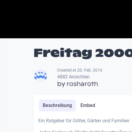
Freitag 2000
Created at 20. Feb. 2016
4882 Ansichten
by
rosharoth
Beschreibung
Embed
Ein Ratgeber für Götter, Gärten und Familien