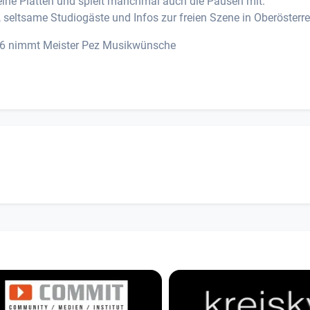
eine Platten und spielt manchmal auch die Pausen mit.
, seltsame Studiogäste und Infos zur freien Szene in Oberösterre
 36 nimmt Meister Pez Musikwünsche