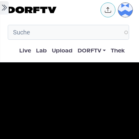
Skip to main content
User 
Hauptnavigation
Live
Lab
Upload
DORFTV
Thek