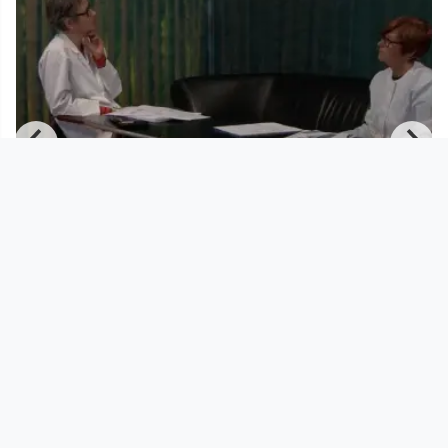
00:25:25
Nahsehen - Fernsehen #7 | TV TV TV –
Gesprächsperformance
Nahsehen - Fernsehen
since 11 years 9 months
Footer 1
Charta für Community Fernsehen in Österreich
Datenschutzerklärung