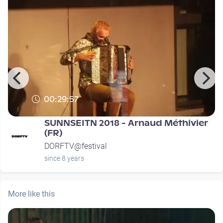
00:29:57
SUNNSEITN 2018 - Arnaud Méthivier
(FR)
DORFTV@festival
since 8 years
More like this