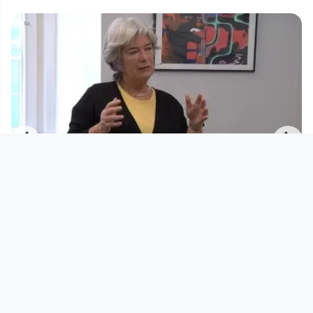
00:55:39
Heide Schmidt zu Gast bei
WASSERMAIR SUCHT DEN
NOTAUSGANG
Wassermair sucht den Notausgang
since 10 years 6 months