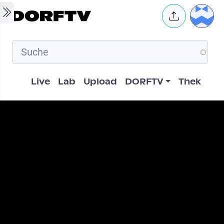
Skip to main content
User 
Hauptnavigation
Live
Lab
Upload
DORFTV
Thek