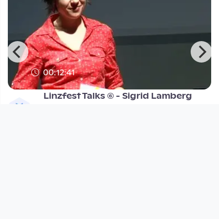
00:12:41
Linzfest Talks (6) - Sigrid Lamberg
Linzfest
since 15 years 2 months
Footer 1
Charta für Community Fernsehen in Österreich
Datenschutzerklärung
Gesetze im Rundfunkbereich
Grundsätze der Programmgestaltung