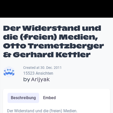
Der Widerstand und
die (freien) Medien,
Otto Tremetzberger
& Gerhard Kettler
Created at 30. Dec. 2011
15523 Ansichten
by
Arijyak
Beschreibung
Embed
Der Widerstand und die (freien) Medien.