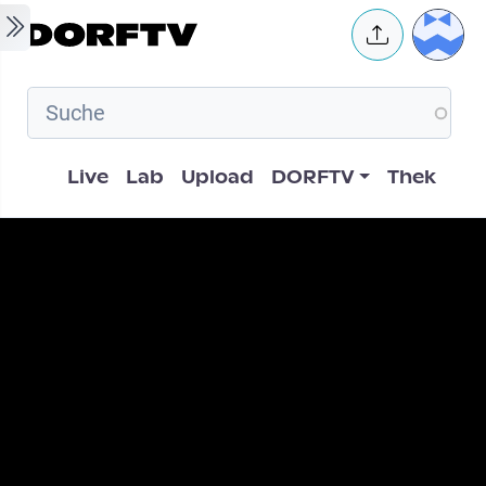
Skip to main content
User 
Hauptnavigation
Live
Lab
Upload
DORFTV
Thek