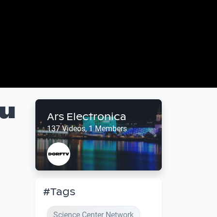
 u
Ars Electronica
137 Videos, 1 Members
#Tags
Science Center Network