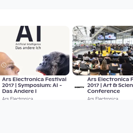
Ars Electronica Festival
Ars Electronica F
2017 | Symposium: AI -
2017 | Art & Scie
Das Andere I
Conference
Ars Electronica
Ars Electronica
since 8 years 11 months
since 8 years 11 months