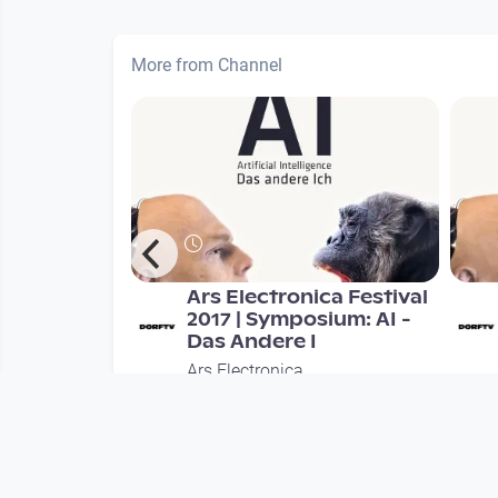
More from Channel
lfen-
Ars Electronica Festival
019
2017 | Symposium: AI -
Das Andere I
Ars Electronica
onths
since 8 years 11 months
Mehr vom User