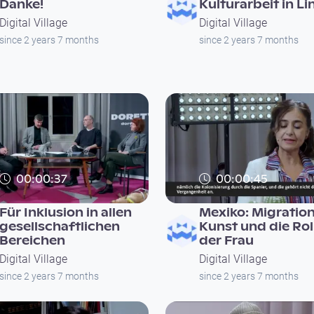
Danke!
Kulturarbeit in Li
Digital Village
Digital Village
since 2 years 7 months
since 2 years 7 months
00:00:37
00:00:45
Für Inklusion in allen
Mexiko: Migration
gesellschaftlichen
Kunst und die Rol
Bereichen
der Frau
Digital Village
Digital Village
since 2 years 7 months
since 2 years 7 months