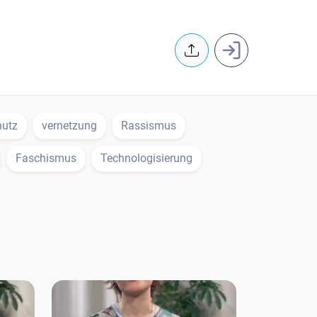
User accoun
hutz
vernetzung
Rassismus
Faschismus
Technologisierung