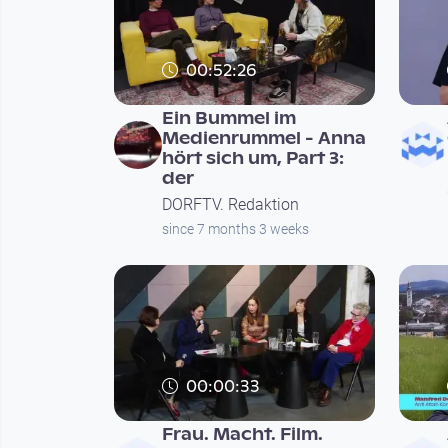
00:52:26
Ein Bummel im
Medienrummel - Anna
hört sich um, Part 3:
der
DORFTV. Redaktion
since 7 months 3 weeks
00:00:33
Frau. Macht. Film.