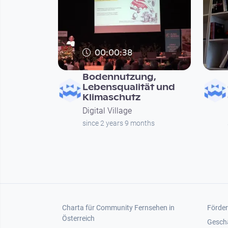
00:00:38
Bodennutzung,
Lebensqualität und
Klimaschutz
Digital Village
since 2 years 9 months
Seitennummerierung
Footer 1
Foot
Charta für Community Fernsehen in
Förder
Österreich
Gesch