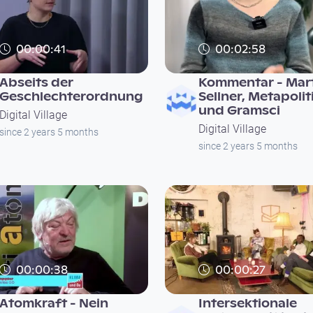
00:00:41
00:02:58
Abseits der
Kommentar - Mar
Geschlechterordnung
Sellner, Metapolit
und Gramsci
Digital Village
Digital Village
since 2 years 5 months
since 2 years 5 months
00:00:38
00:00:27
Atomkraft - Nein
Intersektionale