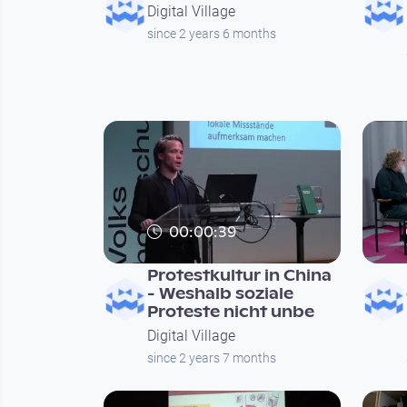
Digital Village
since 2 years 6 months
00:00:39
Protestkultur in China
- Weshalb soziale
Proteste nicht unbe
Digital Village
since 2 years 7 months