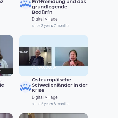
nz
Entfremdung und das
grundlegende
Bedürfn
Digital Village
since 2 years 7 months
00:00:34
,
Osteuropäische
le
Schwellenländer in der
Krise
Digital Village
since 2 years 8 months