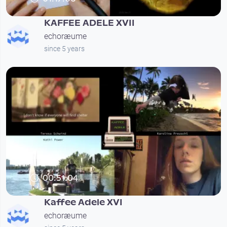
KAFFEE ADELE XVII
echoræume
since 5 years
00:51:04
Kaffee Adele XVI
echoræume