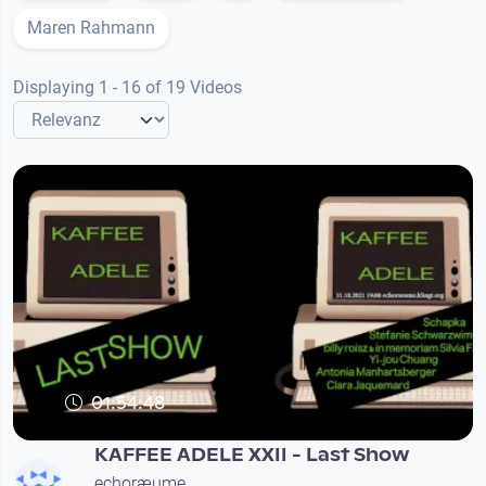
Maren Rahmann
Displaying 1 - 16 of 19 Videos
01:54:48
KAFFEE ADELE XXII - Last Show
echoræume