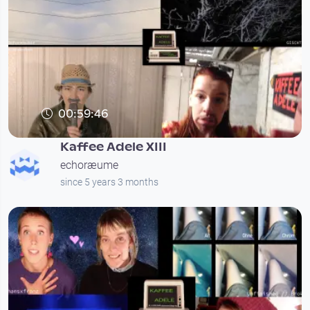
00:59:46
Kaffee Adele XIII
echoræume
since 5 years 3 months