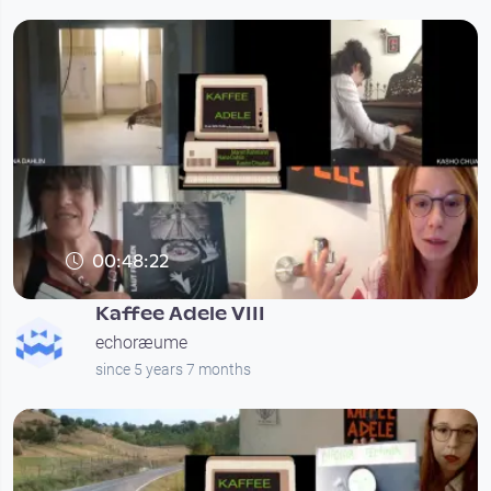
00:48:22
Kaffee Adele VIII
echoræume
since 5 years 7 months