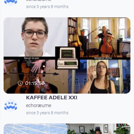
since 3 years 8 months
01:15:58
KAFFEE ADELE XXI
echoræume
since 3 years 8 months