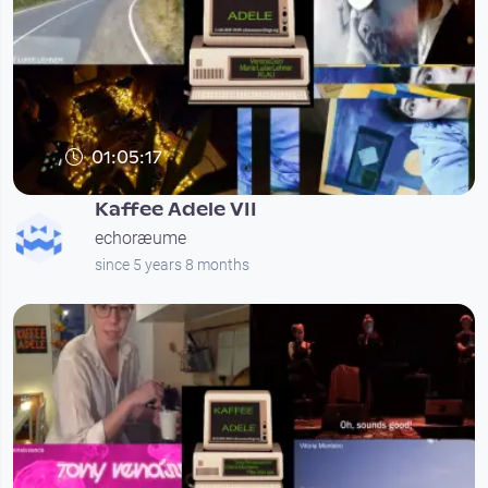
01:05:17
Kaffee Adele VII
echoræume
since 5 years 8 months