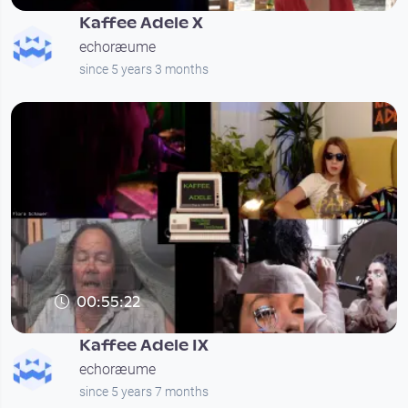
Kaffee Adele X
echoræume
since 5 years 3 months
00:55:22
Kaffee Adele IX
echoræume
since 5 years 7 months