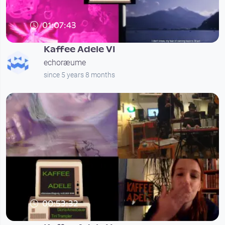
01:07:43
Kaffee Adele VI
echoræume
since 5 years 8 months
00:53:32