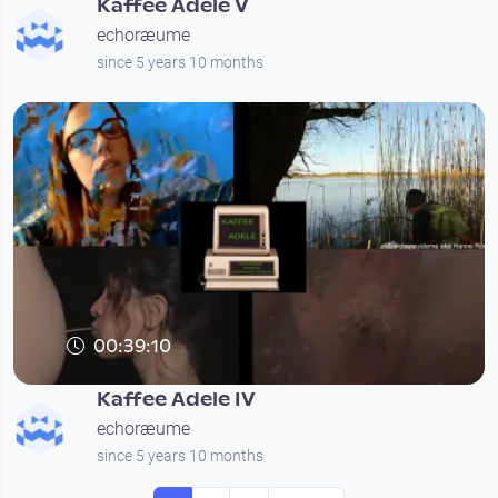
Kaffee Adele V
echoræume
since 5 years 10 months
00:39:10
Kaffee Adele IV
echoræume
since 5 years 10 months
Seitennummerierung