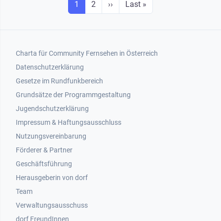
Seite
Seite
Next page
Last page
1
2
››
Last »
Footer 1
Charta für Community Fernsehen in Österreich
Datenschutzerklärung
Gesetze im Rundfunkbereich
Grundsätze der Programmgestaltung
Jugendschutzerklärung
Impressum & Haftungsausschluss
Nutzungsvereinbarung
Footer 2
Förderer & Partner
Geschäftsführung
Herausgeberin von dorf
Team
Verwaltungsausschuss
dorf FreundInnen