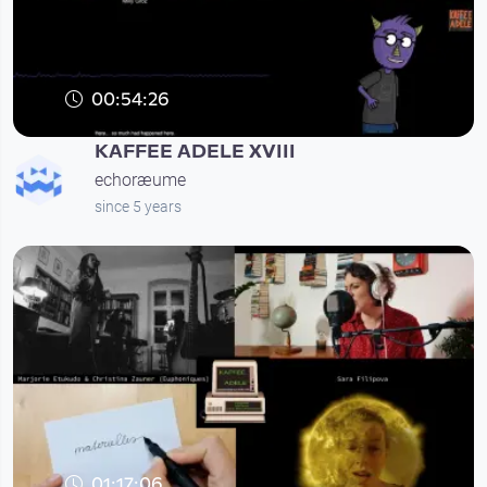
00:54:26
KAFFEE ADELE XVIII
echoræume
since 5 years
01:17:06