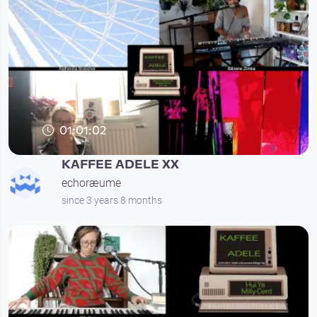
01:01:02
KAFFEE ADELE XX
echoræume
since 3 years 8 months