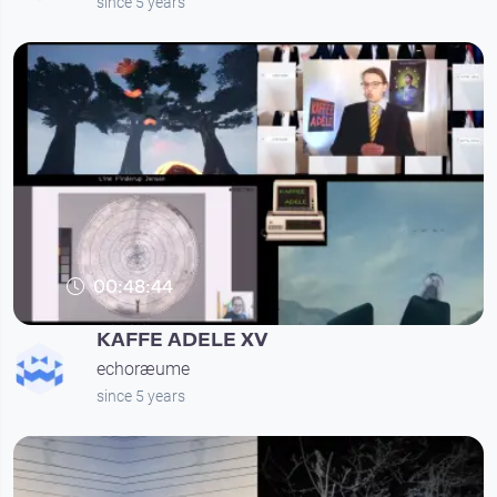
since 5 years
00:48:44
KAFFE ADELE XV
echoræume
since 5 years