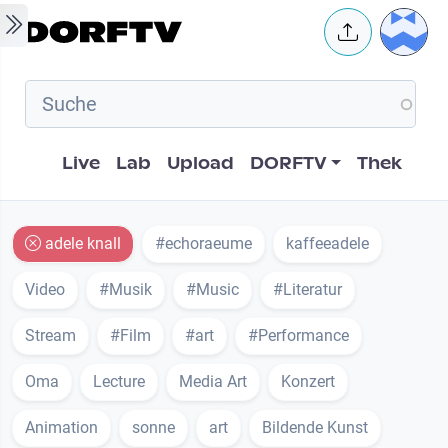
Skip to main content
User 
Hauptnavigation
Live
Lab
Upload
DORFTV
Thek
adele knall
#echoraeume
kaffeeadele
Video
#Musik
#Music
#Literatur
Stream
#Film
#art
#Performance
Oma
Lecture
Media Art
Konzert
Animation
sonne
art
Bildende Kunst