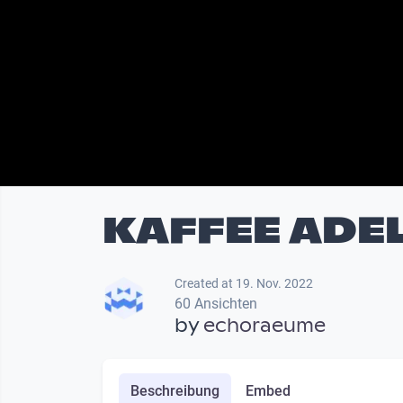
KAFFEE ADE
Created at 19. Nov. 2022
60 Ansichten
by
echoraeume
Beschreibung
Embed