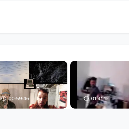
00:59:46
01:41:12
Kaffee Adele XIII
Mailüfterl Raus
echoræume
echoræume
since 5 years 3 months
since 4 years 8 months