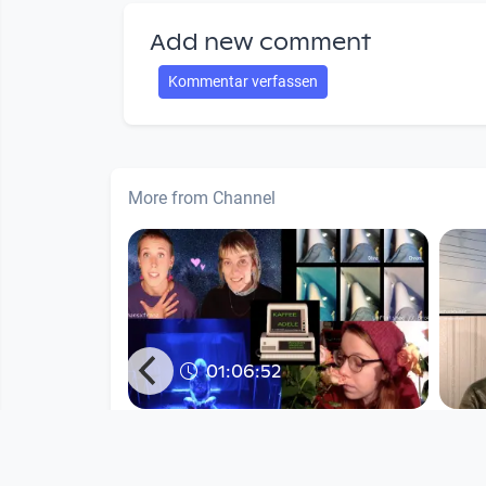
Add new comment
Kommentar verfassen
More from Channel
01:06:52
rt TV -
Kaffee Adele XI
echoræume
since 5 years 3 months