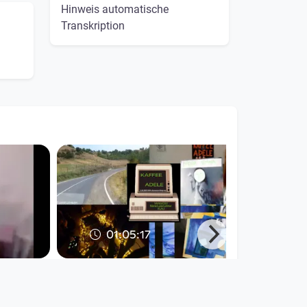
Hinweis automatische
Transkription
01:05:17
chen
Kaffee Adele VII
echoræume
since 5 years 8 months