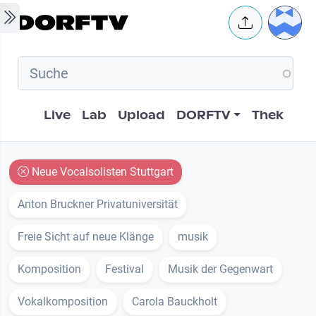
Skip to main content
User 
Hauptnavigation
Live
Lab
Upload
DORFTV
Thek
Neue Vocalsolisten Stuttgart
Anton Bruckner Privatuniversität
Freie Sicht auf neue Klänge
musik
Komposition
Festival
Musik der Gegenwart
Vokalkomposition
Carola Bauckholt