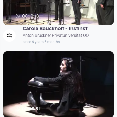
00:12:10
Carola Bauckholt - Instinkt
Anton Bruckner Privatuniversität OÖ
since 6 years 6 months
00:07:51