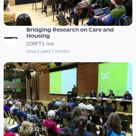
01:32:36
Bridging Research on Care and
Housing
DORFTV. link
since 2 years 7 months
00:32:10