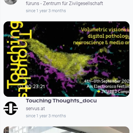
füruns - Zentrum für Zivilgesellschaft
since 1 year 3 months
00:23:21
Touching Thoughts: Volumetric visions in
digital pathology, neuroscience and media ar
Touching Thoughts_docu
servus.at
since 1 year 3 months