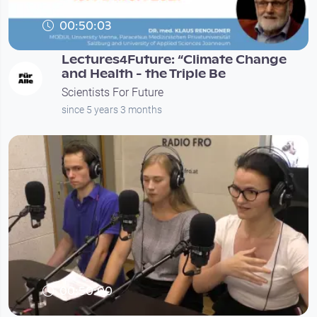
00:50:03
Lectures4Future: “Climate Change
and Health - the Triple Be
Scientists For Future
since 5 years 3 months
00:50:00