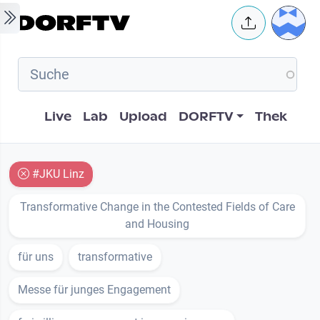
Skip to main content
User 
Hauptnavigation
Live
Lab
Upload
DORFTV
Thek
#JKU Linz
Transformative Change in the Contested Fields of Care
and Housing
für uns
transformative
Messe für junges Engagement