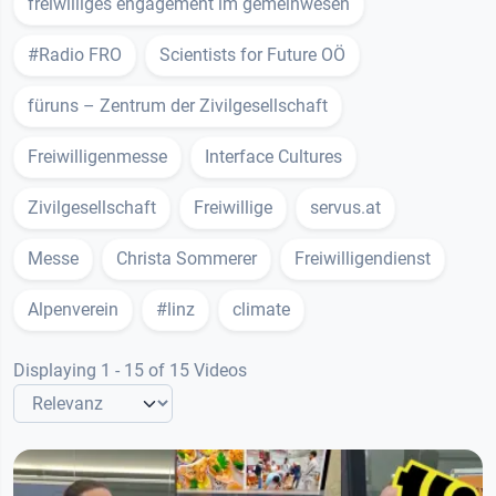
freiwilliges engagement im gemeinwesen
#Radio FRO
Scientists for Future OÖ
füruns – Zentrum der Zivilgesellschaft
Freiwilligenmesse
Interface Cultures
Zivilgesellschaft
Freiwillige
servus.at
Messe
Christa Sommerer
Freiwilligendienst
Alpenverein
#linz
climate
Displaying 1 - 15 of 15 Videos