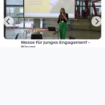
00:09:47
Messe für junges Engagement -
füruns
füruns - Zentrum für Zivilgesellschaft
since 1 year 3 months
Footer 1
Charta für Community Fernsehen in Österreich
Datenschutzerklärung
Gesetze im Rundfunkbereich
Grundsätze der Programmgestaltung