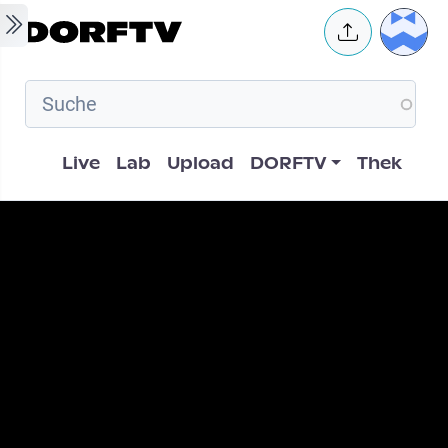
Skip to main content
User 
Hauptnavigation
Live
Lab
Upload
DORFTV
Thek