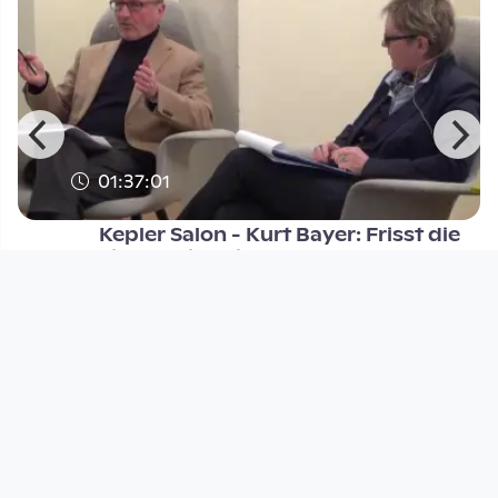
01:37:01
Kepler Salon - Kurt Bayer: Frisst die
Finanzkrise die EU ?
Kepler Salon
since 13 years 4 months
Footer 1
Charta für Community Fernsehen in Österreich
Datenschutzerklärung
Gesetze im Rundfunkbereich