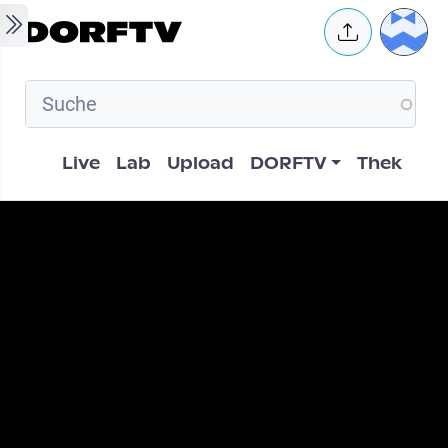
Skip to main content
User 
Hauptnavigation
Live
Lab
Upload
DORFTV
Thek