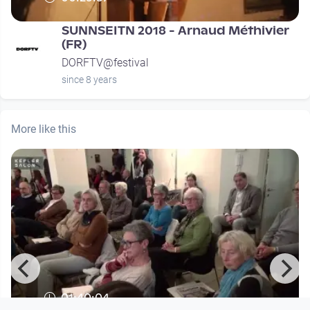
SUNNSEITN 2018 - Arnaud Méthivier
(FR)
DORFTV@festival
since 8 years
More like this
01:40:04