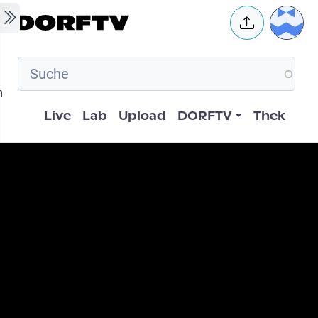
Skip to main content
User 
m
Hauptnavigation
Live
Lab
Upload
DORFTV
Thek