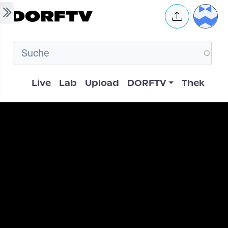
Skip to main content
User 
Hauptnavigation
Live
Lab
Upload
DORFTV
Thek