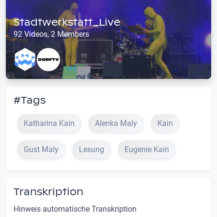
Stadtwerkstatt_Live
92 Videos, 2 Members
#Tags
Katharina Kain
Alenka Maly
Kain
Gust Maly
Lesung
Eugenie Kain
Transkription
Hinweis automatische Transkription