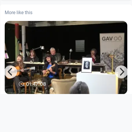
More like this
01:47:08
GAV OÖ – Gedenkabend für Eugenie
Kain
StifterHaus
since 4 years 9 months