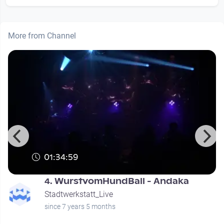
More from Channel
01:34:59
4. WurstvomHundBall - Andaka
Stadtwerkstatt_Live
since 7 years 5 months