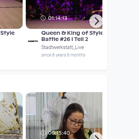
01:14:13
Style
Queen & King of Style
Battle #26 I Teil 2
Stadtwerkstatt_Live
since 8 years 8 months
00:15:40