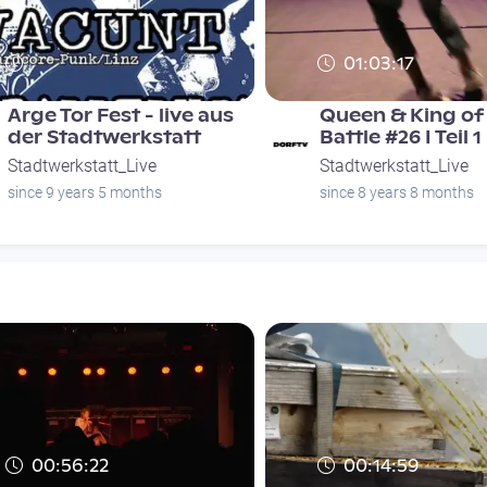
01:03:17
Arge Tor Fest - live aus
Queen & King of 
der Stadtwerkstatt
Battle #26 I Teil 1
Stadtwerkstatt_Live
Stadtwerkstatt_Live
since 9 years 5 months
since 8 years 8 months
00:56:22
00:14:59