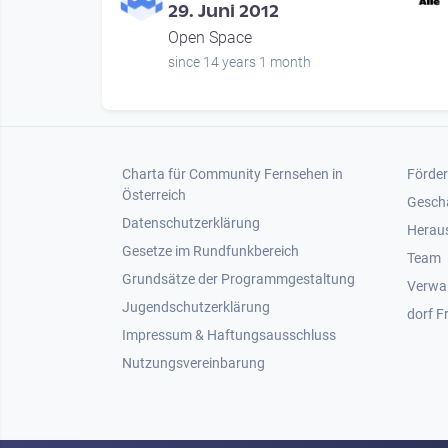
mbau
29. Juni 2012
elt der Frauen
Open Space
nths
since 14 years 1 month
Footer 1
Foot
Charta für Community Fernsehen in
Förder
Österreich
Gesch
Datenschutzerklärung
Heraus
Gesetze im Rundfunkbereich
Team
Grundsätze der Programmgestaltung
Verwa
Jugendschutzerklärung
dorf F
Impressum & Haftungsausschluss
Nutzungsvereinbarung