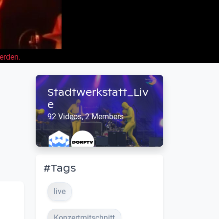
erden.
Stadtwerkstatt_Liv
e
92 Videos, 2 Members
#Tags
live
Konzertmitschnitt