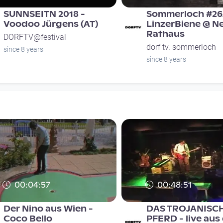
SUNNSEITN 2018 -
Sommerloch #26
Voodoo Jürgens (AT)
LinzerBiene @ N
Rathaus
DORFTV@festival
dorf tv. sommerloch
since 8 years
since 8 years
00:04:57
00:48:51
Der Nino aus Wien -
DAS TROJANISC
Coco Bello
PFERD - live aus