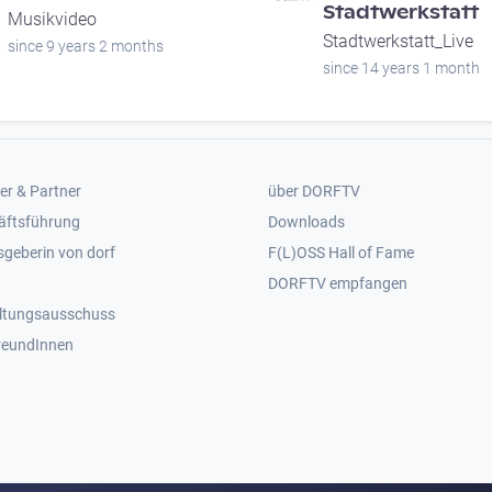
Stadtwerkstatt
Musikvideo
Stadtwerkstatt_Live
since 9 years 2 months
since 14 years 1 month
er 2
Footer 3
er & Partner
über DORFTV
äftsführung
Downloads
geberin von dorf
F(L)OSS Hall of Fame
Footer 4
DORFTV empfangen
ltungsausschuss
reundInnen