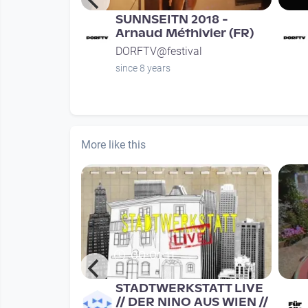
 Extra
SUNNSEITN 2018 -
vität!? I
Arnaud Méthivier (FR)
um Lin
DORFTV@festival
since 8 years
nths
More like this
00:01:11
& Welt der
STADTWERKSTATT LIVE
ch Brand -
// DER NINO AUS WIEN //