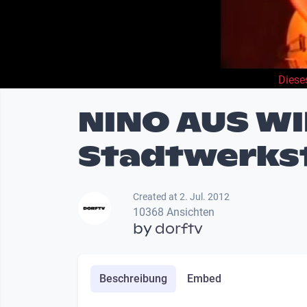
Diese
NINO AUS WIE
Stadtwerks
Created at 2. Jul. 2012
10368 Ansichten
by
dorftv
Beschreibung
Embed