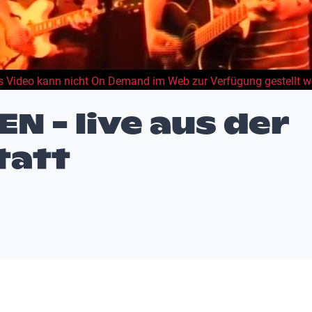
s Video kann nicht On Demand im Web zur Verfügung gestellt w
N - live aus der
tatt