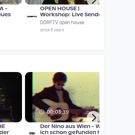
A -
OPEN HOUSE |
eues
Workshop: Live Senden
DORFTV open house
since 8 years
00:03:39
HE
Der Nino aus Wien - Was
 der
ich schon gefunden hab