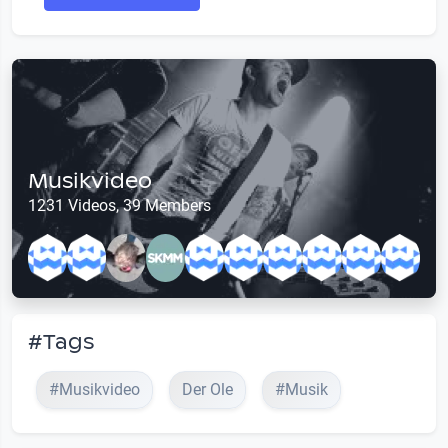
Musikvideo
1231 Videos, 39 Members
#Tags
#Musikvideo
Der Ole
#Musik