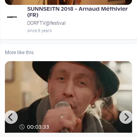
SUNNSEITN 2018 - Arnaud Méthivier
(FR)
DORFTV@festival
since 8 years
More like this
00:03:33