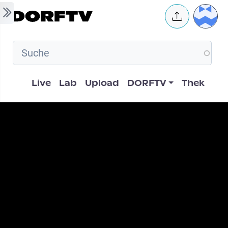
Skip to main content
User 
Hauptnavigation
Live
Lab
Upload
DORFTV
Thek