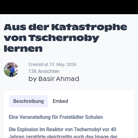
Aus der Katastrophe
von Tschernoby
lernen
Created at 13. May. 2026
136 Ansichten
by
Basir Ahmad
Beschreibung
Embed
Eine Veranstaltung für Freistädter Schulen
Die Explosion im Reaktor von Tschernobyl vor 40
Jahren zerstörte gleichzeitig auch das Image der