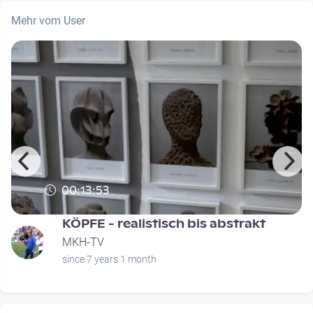
Mehr vom User
00:13:53
KÖPFE - realistisch bis abstrakt
MKH-TV
since 7 years 1 month