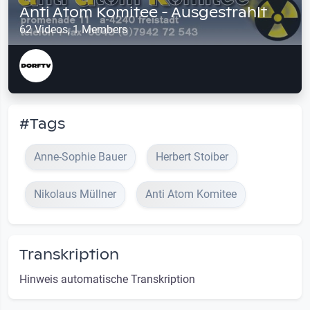
Anti Atom Komitee - Ausgestrahlt
62 Videos, 1 Members
#Tags
Anne-Sophie Bauer
Herbert Stoiber
Nikolaus Müllner
Anti Atom Komitee
Transkription
Hinweis automatische Transkription