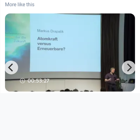
More like this
00:53:27
Aus der Katastrophe von
Tschernoby lernen
Anti Atom Komitee - Ausgestrahlt
since 2 months 3 weeks