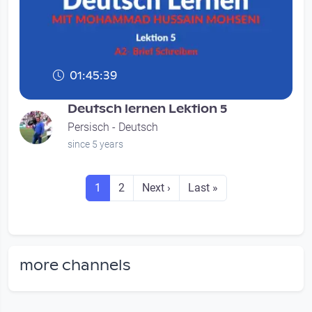
01:45:39
Deutsch lernen Lektion 5
Persisch - Deutsch
since 5 years
Seitennummerierung
Seite
Seite
Next page
Last page
1
2
Next ›
Last »
more channels