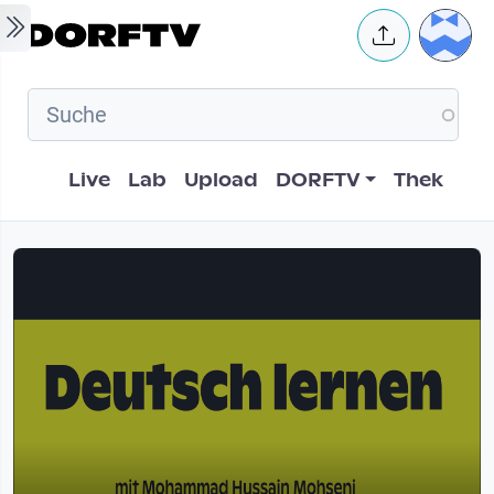
Skip to main content
User 
Hauptnavigation
Live
Lab
Upload
DORFTV
Thek