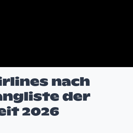
rlines nach
ngliste der
eit 2026