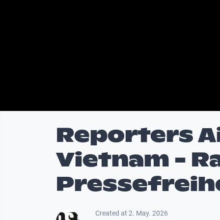
Reporters Ai
Vietnam - Ra
Pressefreih
Created at 2. May. 2026