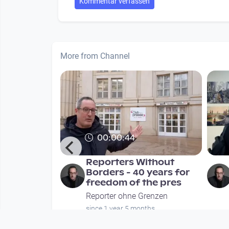
Kommentar verfassen
More from Channel
00:00:44
berger -
Reporters Without
 um die
Borders - 40 years for
t in Ös
freedom of the pres
renzen
Reporter ohne Grenzen
weeks
since 1 year 5 months