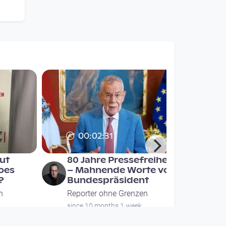
00:02:31
ut
80 Jahre Pressefreiheit
oes
– Mahnende Worte von
?
Bundespräsident
n
Reporter ohne Grenzen
since 10 months 1 week