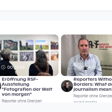
00:22:05
00:04:05
Eröffnung RSF-
Reporters Witho
Ausstellung
Borders: What d
"Fotografien der Welt
journalism mean
von morgen"
Reporter ohne Grenze
Reporter ohne Grenzen
since 9 months
since 6 months 3 weeks