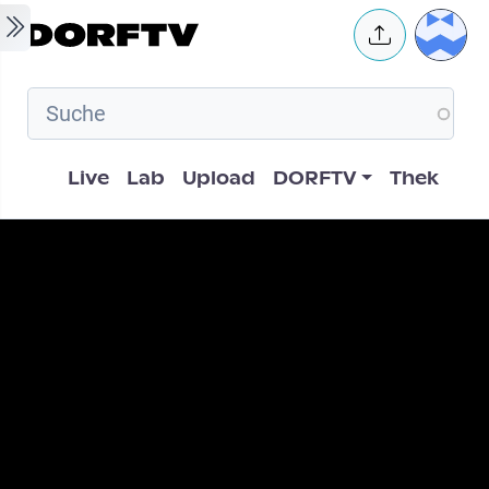
Skip to main content
User 
Hauptnavigation
Live
Lab
Upload
DORFTV
Thek