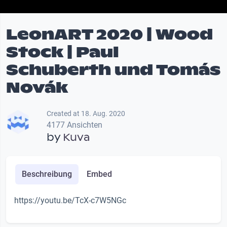
LeonART 2020 | Wood
Stock | Paul
Schuberth und Tomás
Novák
Created at 18. Aug. 2020
4177 Ansichten
by
Kuva
Beschreibung
Embed
https://youtu.be/TcX-c7W5NGc