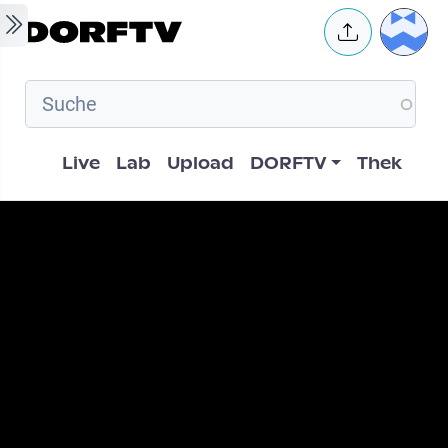
Skip to main content
User 
Hauptnavigation
Live
Lab
Upload
DORFTV
Thek