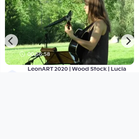
00:56:58
LeonART 2020 | Wood Stock | Lucia
Leena
KUVA TV
since 6 years
Footer 1
Charta für Community Fernsehen in Österreich
Datenschutzerklärung
Gesetze im Rundfunkbereich