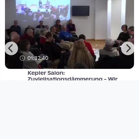
01:32:40
Kepler Salon:
Zuvielisationsdämmerung - Wir
müssen anders le
Kepler Salon
since 6 years 7 months
Footer 1
Charta für Community Fernsehen in Österreich
Datenschutzerklärung