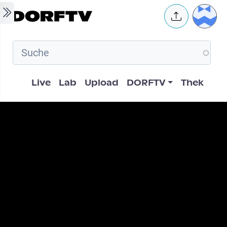
Skip to main content
User 
Hauptnavigation
Live
Lab
Upload
DORFTV
Thek