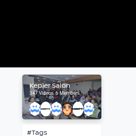
Kepler Salon
347 Videos, 6 Members
#Tags