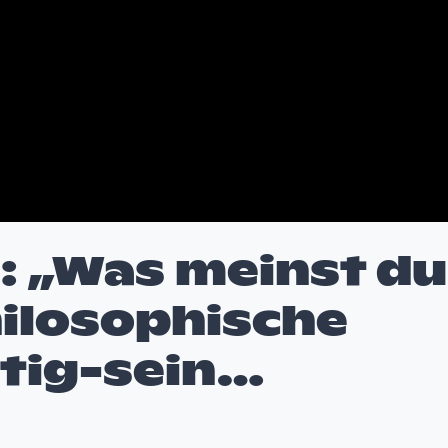
n: „Was meinst du
hilosophische
ätig-sein…