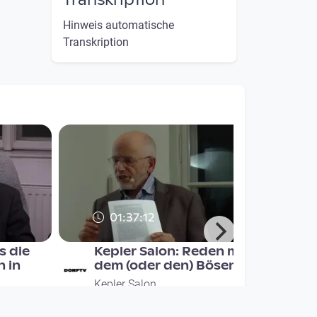
Transkription
Hinweis automatische
Transkription
01:37:12
s die
Kepler Salon: Reden mit
n in
dem (oder den) Bösen?
Kepler Salon
since 8 years 10 months