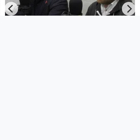
00:50:12
FROzine: Gewinnbringendes
Geschäft oder Unheil für die Gemei
Radio FRO
since 7 years 5 months
Footer 1
Charta für Community Fernsehen in Österreich
Datenschutzerklärung
Gesetze im Rundfunkbereich
Grundsätze der Programmgestaltung
Jugendschutzerklärung
Impressum & Haftungsausschluss