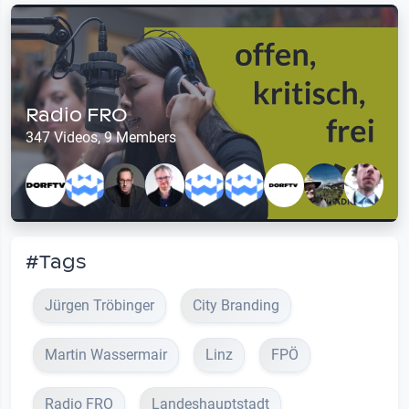
Radio FRO
347 Videos, 9 Members
#Tags
Jürgen Tröbinger
City Branding
Martin Wassermair
Linz
FPÖ
Radio FRO
Landeshauptstadt