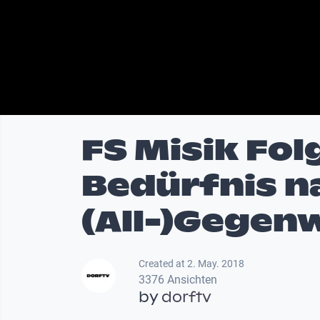
FS Misik Fol
Bedürfnis na
(All-)Gegen
Created at 2. May. 2018
3376 Ansichten
by
dorftv