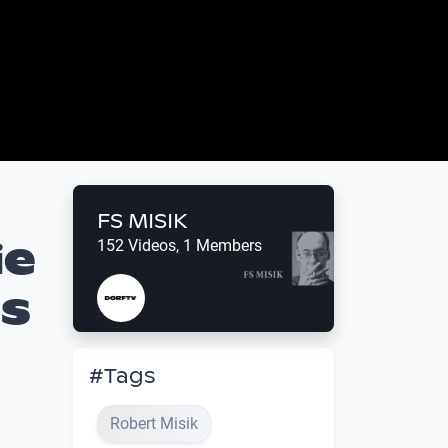
FS MISIK
ie
152 Videos, 1 Members
ls
#Tags
Robert Misik