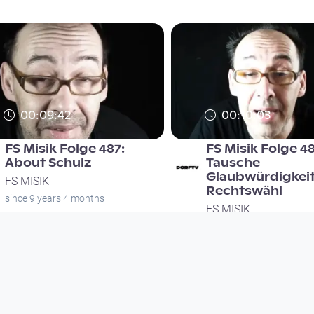
00:09:42
00:10:03
FS Misik Folge 487:
FS Misik Folge 4
About Schulz
Tausche
Glaubwürdigkei
FS MISIK
Rechtswähl
since 9 years 4 months
FS MISIK
since 9 years 4 months