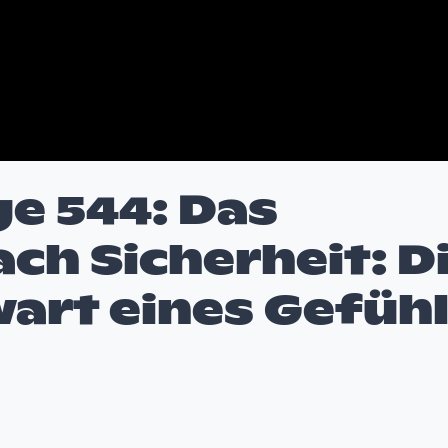
ge 544: Das
ch Sicherheit: D
wart eines Gefüh