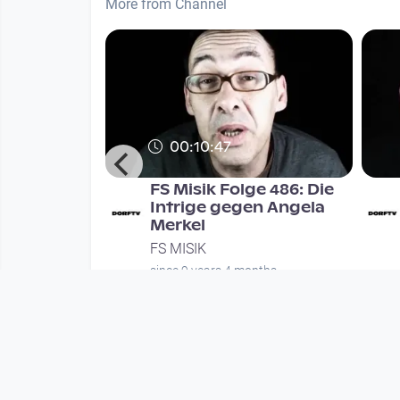
More from Channel
00:10:47
e 514:
FS Misik Folge 486: Die
 Sind nur
Intrige gegen Angela
ierte im
Merkel
FS MISIK
nths
since 9 years 4 months
Mehr vom User