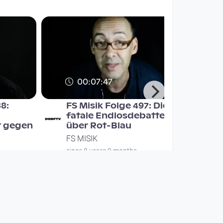
00:07:47
88:
FS Misik Folge 497: Die
fatale Endlosdebatte
t gegen
über Rot-Blau
FS MISIK
since 8 years 9 months