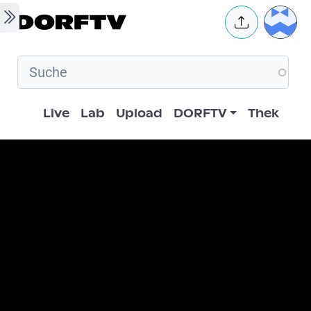
Skip to main content
User 
Hauptnavigation
Live
Lab
Upload
DORFTV
Thek