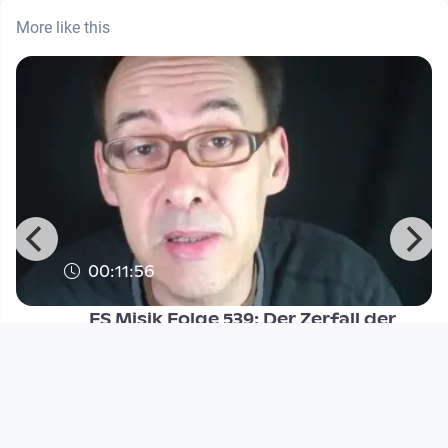
More like this
00:11:56
FS Misik Folge 539: Der Zerfall der
Demokratie
FS MISIK
since 8 years 4 months