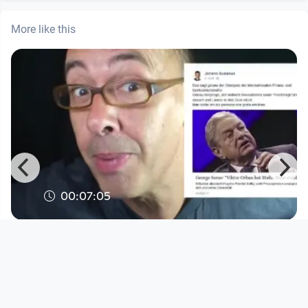
More like this
00:07:05
g
FS Misik Folge 556: Was, wenn sich
Sebastian Kurz in Neuwahl
FS MISIK
since 8 years