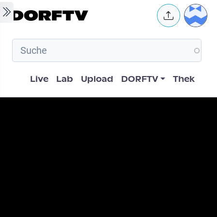
Skip to main content
User 
Hauptnavigation
Live
Lab
Upload
DORFTV
Thek