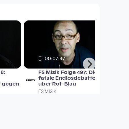
00:07:47
88:
FS Misik Folge 497: Die
fatale Endlosdebatte
t gegen
über Rot-Blau
FS MISIK
since 8 years 9 months