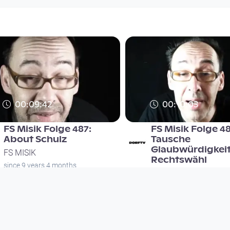
00:09:42
00:10:03
FS Misik Folge 487:
FS Misik Folge 4
About Schulz
Tausche
Glaubwürdigkei
FS MISIK
Rechtswähl
since 9 years 4 months
FS MISIK
since 9 years 4 months