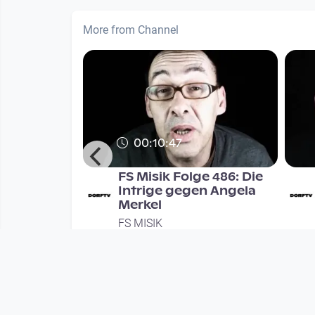
More from Channel
00:10:47
e 514:
FS Misik Folge 486: Die
 Sind nur
Intrige gegen Angela
ierte im
Merkel
FS MISIK
nths
since 9 years 4 months
Mehr vom User