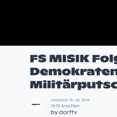
FS MISIK Fol
Demokraten
Militärputs
Created at 19. Jul. 2016
3678 Ansichten
by
dorftv