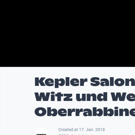
Kepler Salon
Witz und We
Oberrabbin
Created at 17. Jan. 2018