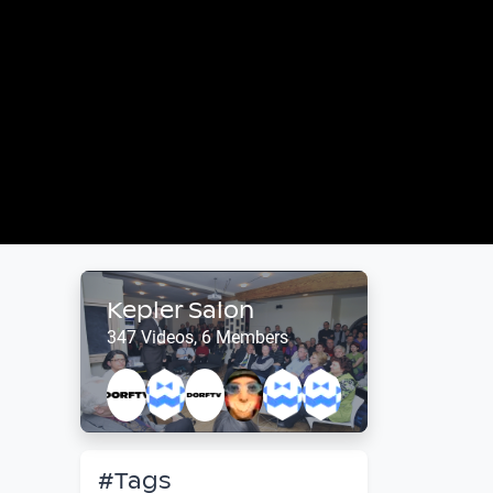
Kepler Salon
347 Videos, 6 Members
#Tags