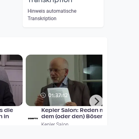
Transkription
Hinweis automatische
Transkription
01:37:12
s die
Kepler Salon: Reden mit
n in
dem (oder den) Bösen?
Kepler Salon
since 8 years 10 months