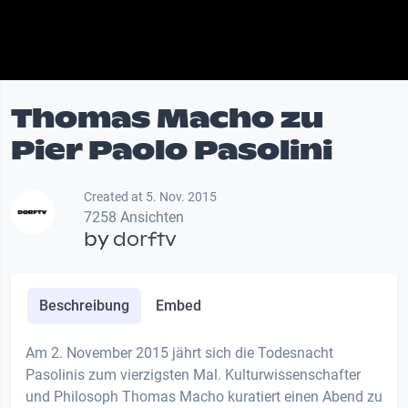
Thomas Macho zu
Pier Paolo Pasolini
Created at 5. Nov. 2015
7258 Ansichten
by
dorftv
Beschreibung
Embed
Am 2. November 2015 jährt sich die Todesnacht
Pasolinis zum vierzigsten Mal. Kulturwissenschafter
und Philosoph Thomas Macho kuratiert einen Abend zu