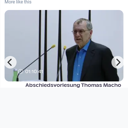
More like this
01:10:41
m
Abschiedsvorlesung Thomas Macho
| Imaginationen, Metaphern u
Kunstuni / Live
since 2 years 8 months