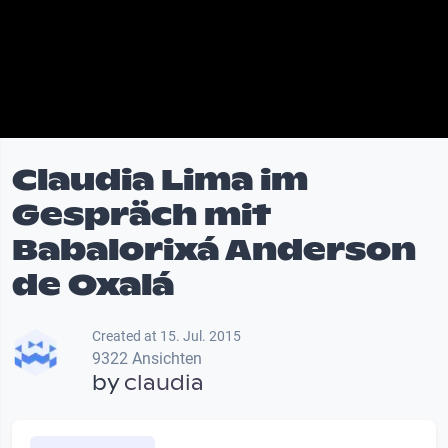
Claudia Lima im
Gespräch mit
Babalorixá Anderson
de Oxalá
Created at 15. Jul. 2015
9322 Ansichten
by
claudia