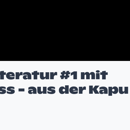
teratur #1 mit
s - aus der Kapu