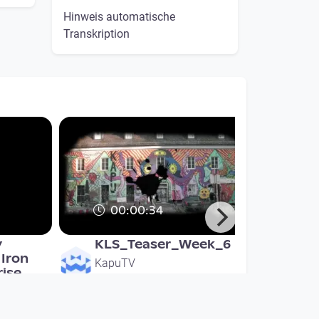
Hinweis automatische
Transkription
00:00:34
y
KLS_Teaser_Week_6
 Iron
KapuTV
rise
since 6 years 2 months