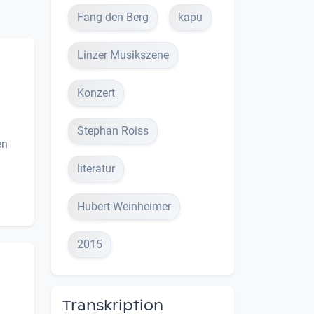
Fang den Berg
kapu
Linzer Musikszene
Konzert
Stephan Roiss
en
literatur
Hubert Weinheimer
2015
Transkription