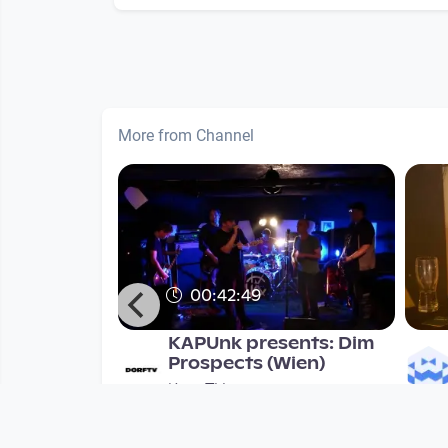
More from Channel
00:42:49
1 - Feiner
KAPUnk presents: Dim
Prospects (Wien)
KapuTV
onths
since 7 years 9 months