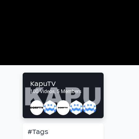
KapuTV
100 Videos, 5 Members
#Tags