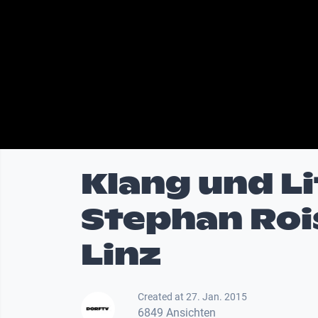
Klang und Li
Stephan Rois
Linz
Created at 27. Jan. 2015
6849 Ansichten