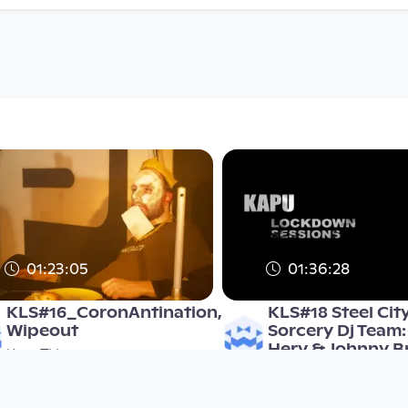
01:23:05
01:36:28
KLS#16_CoronAntination,
KLS#18 Steel Cit
Wipeout
Sorcery Dj Team:
Herv & Johnny B
KapuTV
KapuTV
since 6 years 2 months
since 6 years 2 months