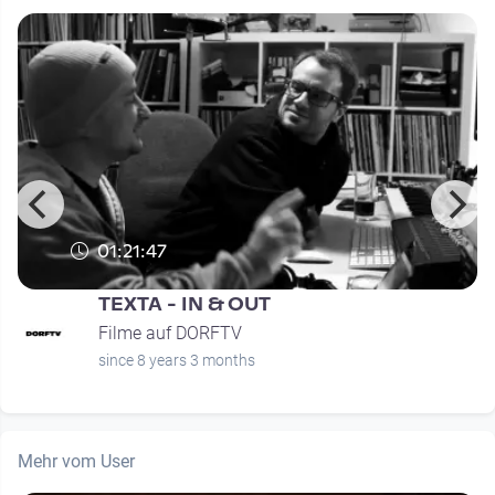
01:21:47
TEXTA - IN & OUT
Filme auf DORFTV
since 8 years 3 months
Mehr vom User