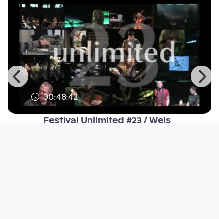
00:48:42
Festival Unlimited #23 / Wels
6.-8.Nov. 2009, Doku - Teil 2
Open Space
since 14 years 9 months
Footer 1
Charta für Community Fernsehen in Österreich
Datenschutzerklärung