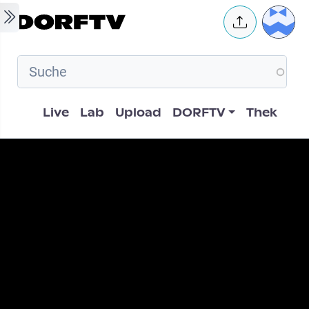
Skip to main content
User 
Hauptnavigation
Live
Lab
Upload
DORFTV
Thek