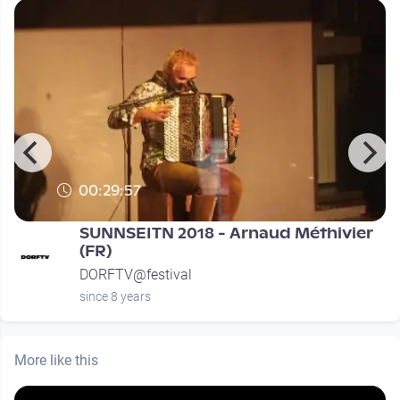
00:29:57
SUNNSEITN 2018 - Arnaud Méthivier
(FR)
DORFTV@festival
since 8 years
More like this