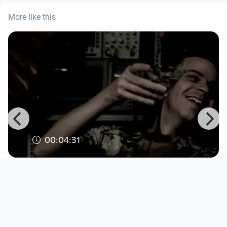
More like this
00:04:31
Fang den Berg - Februar.Null
_________ (Teaser/alternative s
Open Space
since 9 years 1 month