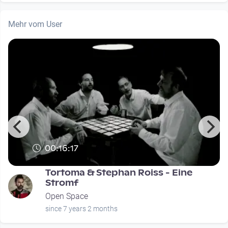
Mehr vom User
00:16:17
Tortoma & Stephan Roiss - Eine
Stromf
Open Space
since 7 years 2 months