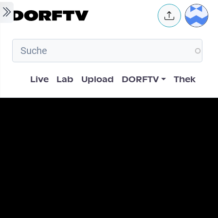
Skip to main content
User 
Hauptnavigation
Live
Lab
Upload
DORFTV
Thek