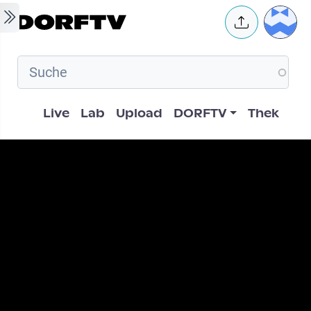
Skip to main content
User 
Hauptnavigation
Live
Lab
Upload
DORFTV
Thek