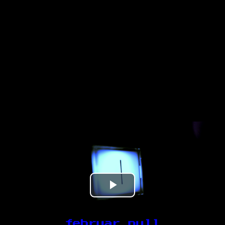
Play
Video