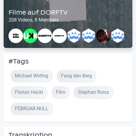
Filme auf DORFTV
208 Videos, 8 Members
#Tags
Michael Wirthig
Fang den Berg
Florian Hackl
Film
Stephan Roiss
FEBRUAR.NULL
Transkription