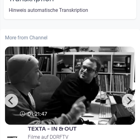
Hinweis automatische Transkription
More from Channel
01:21:47
TEXTA - IN & OUT
Filme auf DORFTV