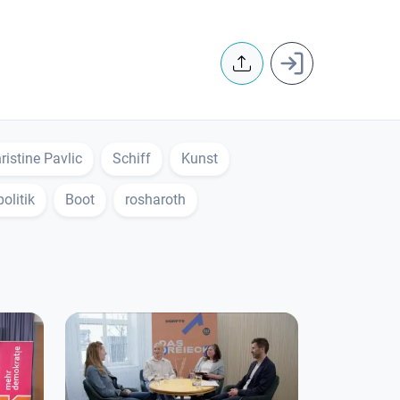
User accoun
ristine Pavlic
Schiff
Kunst
politik
Boot
rosharoth