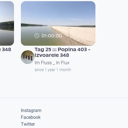
01:00:00
e 348
Tag 25 ::: Popina 403 -
Izvoarele 348
Im Fluss _ In Flux
since 1 year 1 month
ge
Instagram
Facebook
Twitter