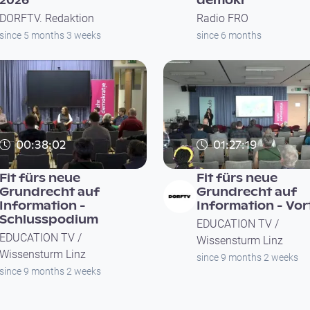
2026
demokr
DORFTV. Redaktion
Radio FRO
since 5 months 3 weeks
since 6 months
00:38:02
01:27:19
Fit fürs neue
Fit fürs neue
Grundrecht auf
Grundrecht auf
Information -
Information - Vor
Schlusspodium
EDUCATION TV /
EDUCATION TV /
Wissensturm Linz
Wissensturm Linz
since 9 months 2 weeks
since 9 months 2 weeks