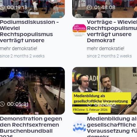
00:19:13
01:48:08
Podiumsdiskussion -
Vorträge - Wievie
Wieviel
Rechtspopulismu
Rechtspopulismus
verträgt unsere
verträgt unsere
Demokrat
mehr demokratie!
mehr demokratie!
since 2 months 2 weeks
since 2 months 2 weeks
00:05:31
01:00:05
Demonstration gegen
Medienbildung al
den Rechtsextremen
gesellschaftliche
Burschenbundball
Voraussetzung fü