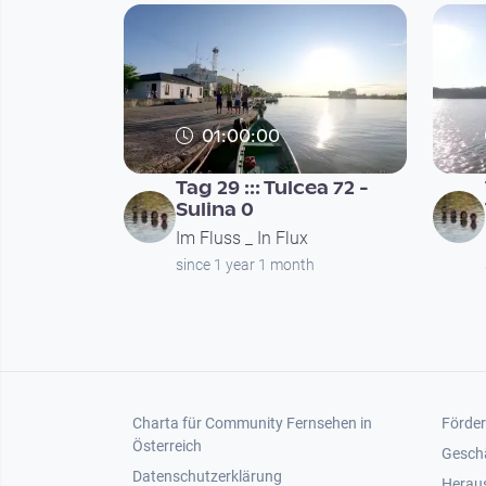
01:00:00
Tag 29 ::: Tulcea 72 -
Sulina 0
Im Fluss _ In Flux
since 1 year 1 month
Seitennummerierung
Footer 1
Foot
Charta für Community Fernsehen in
Förder
Österreich
Gesch
Datenschutzerklärung
Heraus