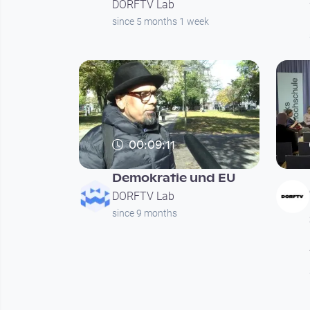
DORFTV Lab
since 5 months 1 week
00:09:11
Demokratie und EU
DORFTV Lab
since 9 months