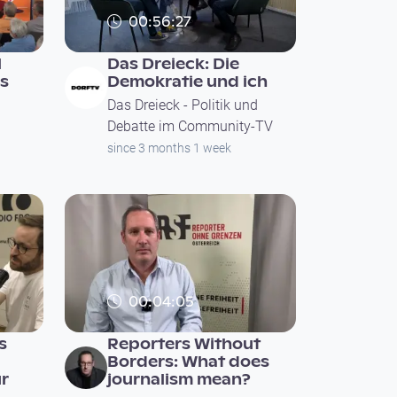
00:56:27
l
Das Dreieck: Die
s
Demokratie und ich
Das Dreieck - Politik und
Debatte im Community-TV
since 3 months 1 week
00:04:05
s
Reporters Without
Borders: What does
r
journalism mean?