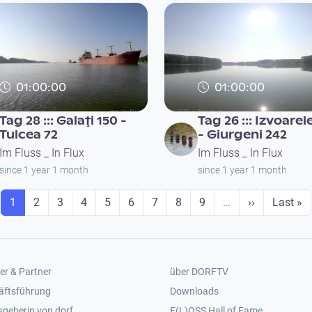
01:00:00
01:00:00
Tag 28 ::: Galaţi 150 -
Tag 26 ::: Izvoarel
Tulcea 72
- Giurgeni 242
Im Fluss _ In Flux
Im Fluss _ In Flux
since 1 year 1 month
since 1 year 1 month
Seite
Seite
Seite
Seite
Seite
Seite
Seite
Seite
Seite
Next page
Last pa
1
2
3
4
5
6
7
8
9
…
››
Last »
er 2
Footer 3
er & Partner
über DORFTV
äftsführung
Downloads
geberin von dorf
F(L)OSS Hall of Fame