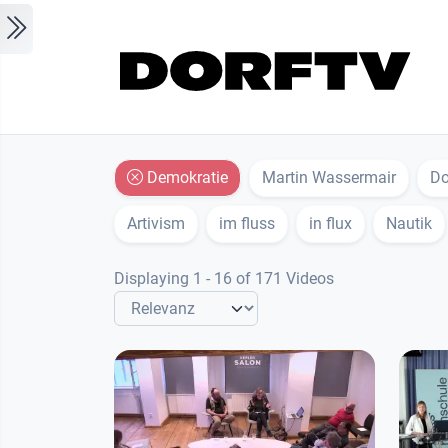
Skip to main content
Demokratie
Martin Wassermair
D
Artivism
im fluss
in flux
Nautik
Displaying 1 - 16 of 171 Videos