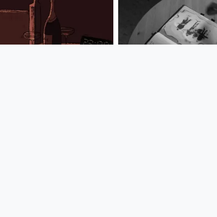
00:03:54
00:04:21
Texta - Hotel
Kerozene - Why a
Melancholie (Original
Christmas every
Video)
Musikvideo
Musikvideo
since 14 years 8 months
since 9 years 4 months