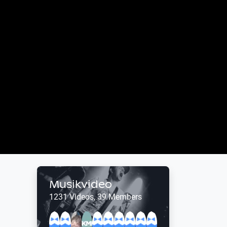
Musikvideo
1231 Videos, 39 Members