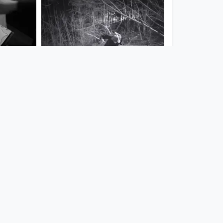
00:03:02
in't
Da rauhe Winter -
 day
Familienband Leinöl
Musikvideo
since 7 years 4 months