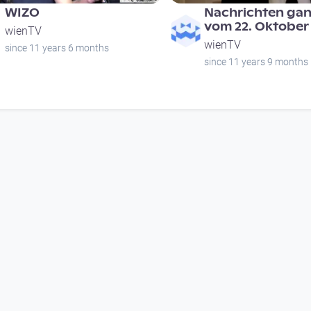
WIZO
Nachrichten gan
vom 22. Oktober
wienTV
wienTV
since 11 years 6 months
since 11 years 9 months
00:21:02
00:20:07
Nachrichten ganz org
Die Nachrichten
vom 14.1.2015
org vom 22. April