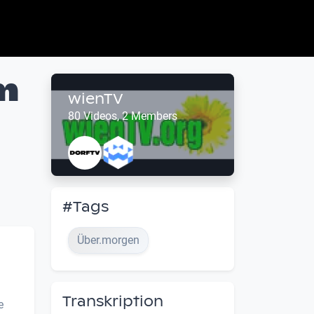
m
wienTV
80 Videos, 2 Members
#Tags
Über.morgen
Transkription
e