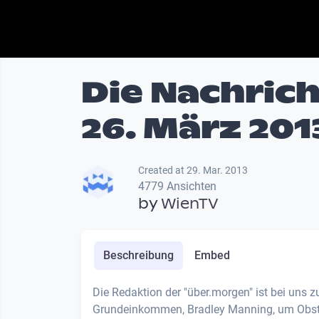
Die Nachric
26. März 201
Created at 29. Mar. 2013
4779 Ansichten
by
WienTV
Beschreibung
Embed
Die Redaktion der "über.morgen" ist bei uns 
Grundeinkommen, Bradley Manning, um Obst i