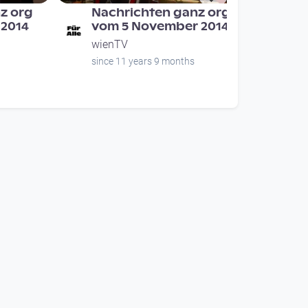
z org
Nachrichten ganz org
 2014
vom 5 November 2014
wienTV
since 11 years 9 months
00:10:56
 ganz
Staat Österreich gegen
 2015
Josef S.