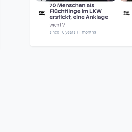
 ganz org
70 Menschen als
4
Flüchtlinge im LKW
erstickt, eine Anklage
wienTV
onths
since 10 years 11 months
Mehr vom User
00:28:36
hten ganz
Nachrichten ganz org
ril 2013
vom 22. Oktober 2014