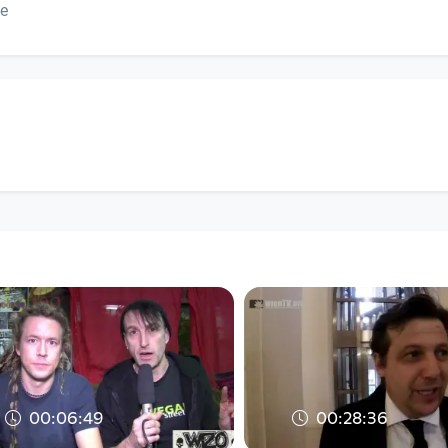
e
00:06:49
00:28:36