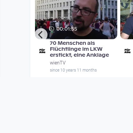
00:01:55
 ganz org
70 Menschen als
4
Flüchtlinge im LKW
erstickt, eine Anklage
wienTV
onths
since 10 years 11 months
Mehr vom User