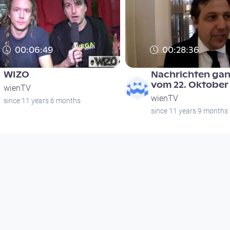
00:06:49
00:28:36
WIZO
Nachrichten gan
vom 22. Oktober
wienTV
wienTV
since 11 years 6 months
since 11 years 9 months