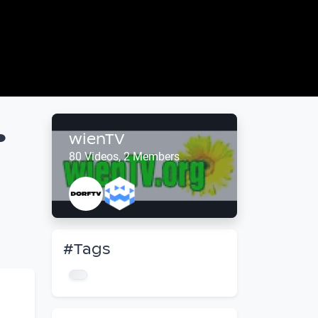
.
wienTV
80 Videos, 2 Members
#Tags