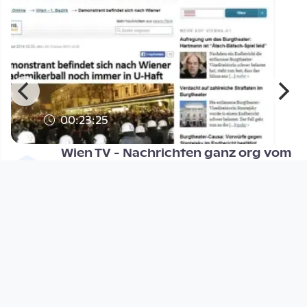
00:23:25
i
Wien TV - Nachrichten ganz org vom
27. Februar 2014
wienTV
since 12 years 5 months
Footer 1
Charta für Community Fernsehen in Österreich
Datenschutzerklärung
Gesetze im Rundfunkbereich