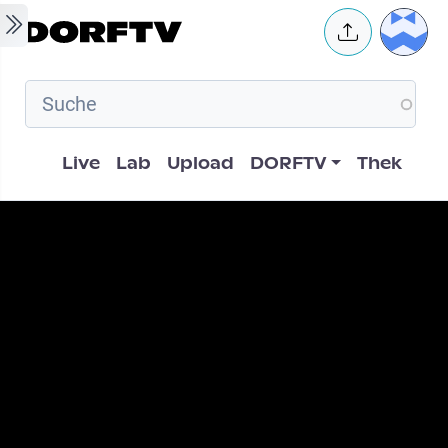
Skip to main content
User 
Hauptnavigation
Live
Lab
Upload
DORFTV
Thek