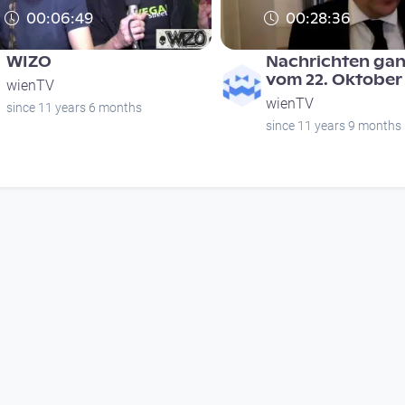
00:06:49
00:28:36
WIZO
Nachrichten gan
vom 22. Oktober
wienTV
wienTV
since 11 years 6 months
since 11 years 9 months
00:21:02
00:20:07