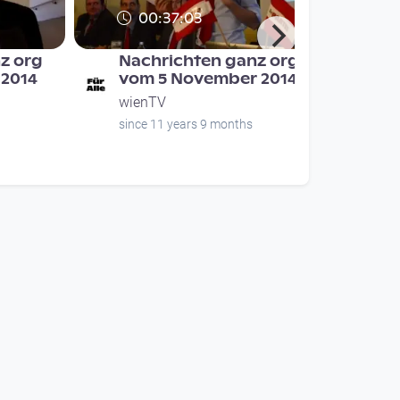
00:37:03
z org
Nachrichten ganz org
 2014
vom 5 November 2014
wienTV
since 11 years 9 months
00:10:56