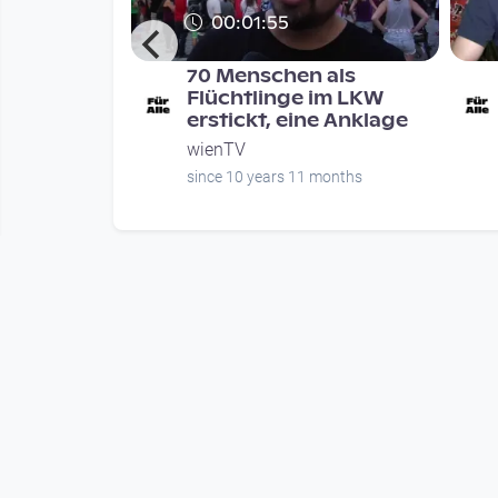
00:01:55
 ganz org
70 Menschen als
4
Flüchtlinge im LKW
erstickt, eine Anklage
wienTV
onths
since 10 years 11 months
Mehr vom User
00:28:36