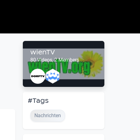
wienTV
80 Videos, 2 Members
#Tags
Nachrichten