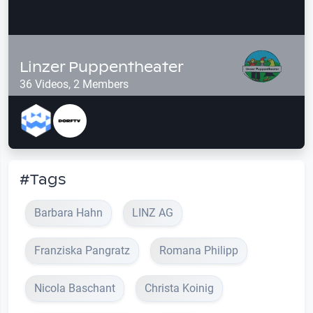
Linzer Puppentheater
36 Videos, 2 Members
#Tags
Barbara Hahn
LINZ AG
Franziska Pangratz
Romana Philipp
Nicola Baschant
Christa Koinig