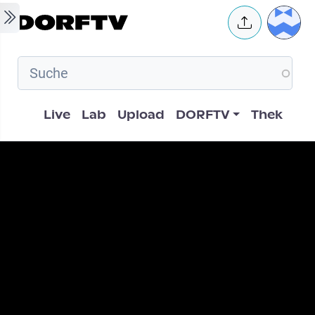
Skip to main content
User 
Hauptnavigation
Live
Lab
Upload
DORFTV
Thek