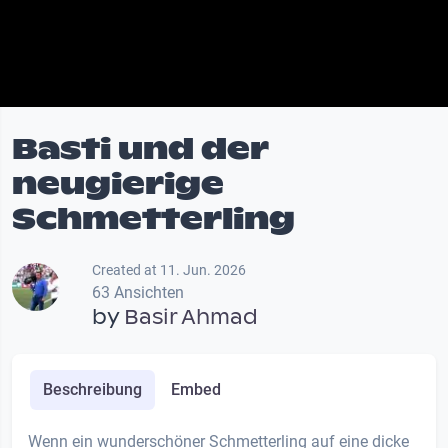
Basti und der
neugierige
Schmetterling
Created at 11. Jun. 2026
63 Ansichten
by
Basir Ahmad
Beschreibung
Embed
Wenn ein wunderschöner Schmetterling auf eine dicke