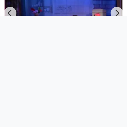
00:41:28
Kasperl und die sieben Geißlein
Linzer Puppentheater
since 1 year 5 months
Footer 1
Charta für Community Fernsehen in Österreich
Datenschutzerklärung
Gesetze im Rundfunkbereich
Grundsätze der Programmgestaltung
Jugendschutzerklärung
Impressum & Haftungsausschluss