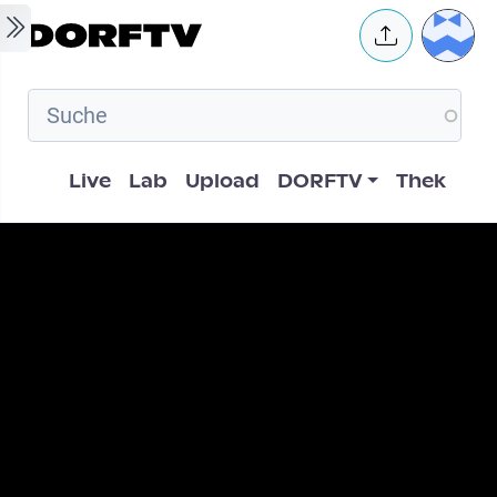
Skip to main content
User 
Hauptnavigation
Live
Lab
Upload
DORFTV
Thek