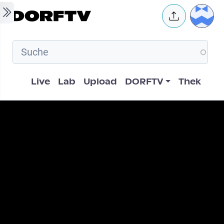
Skip to main content
User 
Hauptnavigation
Live
Lab
Upload
DORFTV
Thek