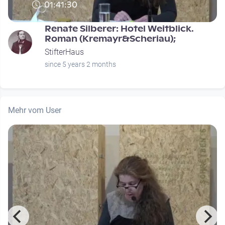
01:41:30
Renate Silberer: Hotel Weitblick.
Roman (Kremayr&Scheriau);
StifterHaus
since 5 years 2 months
Mehr vom User