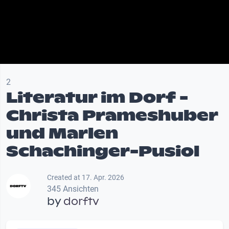
2
Literatur im Dorf -
Christa Prameshuber
und Marlen
Schachinger-Pusiol
Created at 17. Apr. 2026
345 Ansichten
by
dorftv