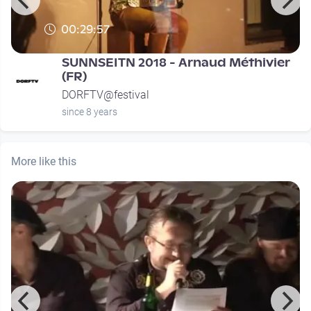
00:29:57
SUNNSEITN 2018 - Arnaud Méthivier
(FR)
DORFTV@festival
since 8 years
More like this