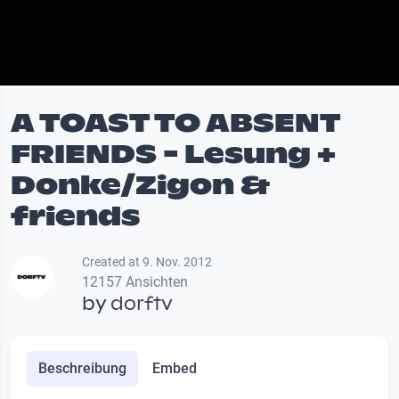
A TOAST TO ABSENT
FRIENDS - Lesung +
Donke/Zigon &
friends
Created at 9. Nov. 2012
12157 Ansichten
by
dorftv
Beschreibung
Embed