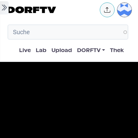
Skip to main content
User 
Hauptnavigation
Live
Lab
Upload
DORFTV
Thek