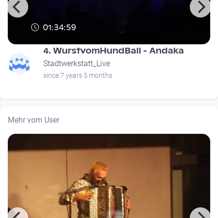
01:34:59
4. WurstvomHundBall - Andaka
Stadtwerkstatt_Live
since 7 years 5 months
Mehr vom User