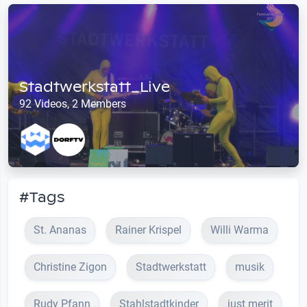
Stadtwerkstatt_Live
92 Videos, 2 Members
#Tags
St. Ananas
Rainer Krispel
Willi Warma
Christine Zigon
Stadtwerkstatt
musik
Rudy Pfann
Stahlstadtkinder
just merit